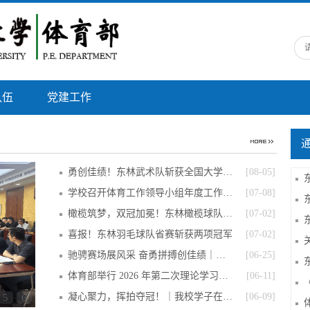
队伍
党建工作
勇创佳绩！东林武术队斩获全国大学生武…
[08-05]
学校召开体育工作领导小组年度工作会议
[07-08]
橄榄筑梦，双冠加冕！东林橄榄球队斩获…
[07-02]
喜报！东林羽毛球队省赛斩获两项冠军
[07-02]
驰骋赛场展风采 奋勇拼搏创佳绩｜我校…
[06-25]
体育部举行 2026 年第二次理论学习中心…
[06-11]
凝心聚力，挥拍夺冠！｜我校学子在黑龙…
[06-09]
5
6