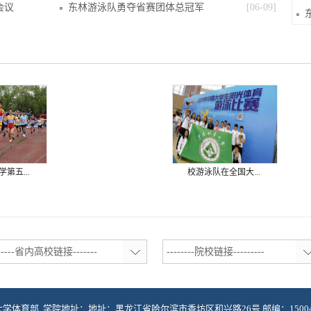
会议
东林游泳队勇夺省赛团体总冠军
[06-09]
..
校游泳队在全国大...
-----省内高校链接-------
--------院校链接---------
北林业大学体育部 学院地址：地址：黑龙江省哈尔滨市香坊区和兴路26号 邮编：150